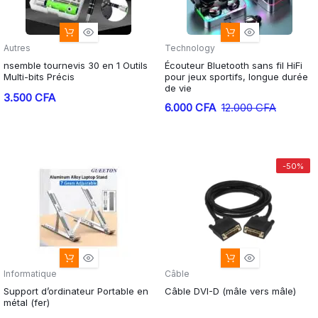
Autres
Technology
nsemble tournevis 30 en 1 Outils
Écouteur Bluetooth sans fil HiFi
Multi-bits Précis
pour jeux sportifs, longue durée
de vie
3.500
CFA
Le
Le
6.000
CFA
12.000
CFA
prix
prix
initial
actuel
était :
est :
-50%
12.000 CFA.
6.000 CFA.
Informatique
Câble
Support d’ordinateur Portable en
Câble DVI-D (mâle vers mâle)
métal (fer)