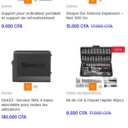
Autres
Autres
Support pour ordinateur portable
Disque Dur Externe Expansion –
et support de refroidissement
Noir 500 Go
Le
Le
9.000
CFA
15.000
CFA
17.000
CFA
prix
prix
initial
actuel
était :
est :
-50%
17.000 CFA.
15.000 CFA.
Autres
Outils de réparations
DS423 : Serveur NAS 4 baies
kit de clé à cliquet rapide 46pcs
abordable pour toutes les
utilisations
Le
Le
8.500
CFA
17.000
CFA
140.000
CFA
prix
prix
initial
actuel