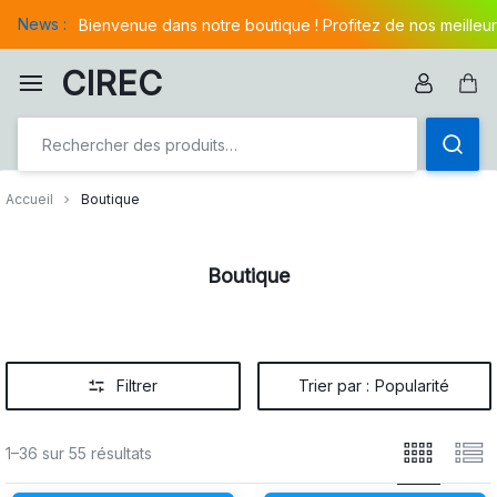
Aller
News :
Bienvenue dans notre boutique ! Profitez de nos meilleur
à/au
contenu
CIREC
Pan
Accueil
Boutique
Boutique
Filtrer
Trier par :
Popularité
1–36 sur 55 résultats