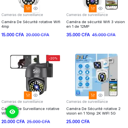
Cameras de surveillance
Cameras de surveillance
Caméra De Sécurité rotative Wifi
Caméra de sécurité Wifi 3 vision
4mp
en 1 de 12MP
Le
Le
Le
Le
15.000
CFA
20.000
CFA
35.000
CFA
45.000
CFA
prix
prix
prix
prix
initial
actuel
initial
actuel
était :
est :
était :
est :
-20%
20.000 CFA.
15.000 CFA.
45.000 CFA.
35.000 CFA.
Cameras de surveillance
Cameras de surveillance
Caméra De Surveillance rotative
Caméra De Sécurité rotative 2
Wifi 5G
vision en 1 10mp 2K WIFI 5G
Le
Le
20.000
CFA
25.000
CFA
25.000
CFA
prix
prix