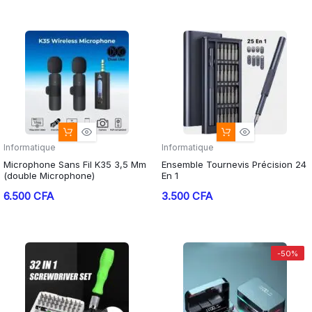
initial
actuel
était :
est :
25.000 CFA.
20.000 CFA.
Informatique
Informatique
Microphone Sans Fil K35 3,5 Mm
Ensemble Tournevis Précision 24
(double Microphone)
En 1
6.500
CFA
3.500
CFA
-50%