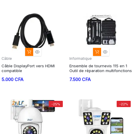
était :
est :
17.000 CFA.
8.500 CFA.
Câble
Informatique
Câble DisplayPort vers HDMI
Ensemble de tournevis 115 en 1
compatible
Outil de réparation multifonctions
5.000
CFA
7.500
CFA
-25%
-22%