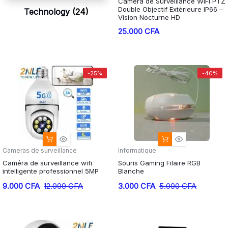
Caméra de Surveillance WiFi PTZ
Double Objectif Extérieure IP66 –
Technology
(24)
Vision Nocturne HD
25.000
CFA
-25%
-40%
Cameras de surveillance
Informatique
Caméra de surveillance wifi
Souris Gaming Filaire RGB
intelligente professionnel 5MP
Blanche
Le
Le
Le
Le
9.000
CFA
12.000
CFA
3.000
CFA
5.000
CFA
prix
prix
prix
prix
initial
actuel
initial
actuel
était :
est :
était :
est :