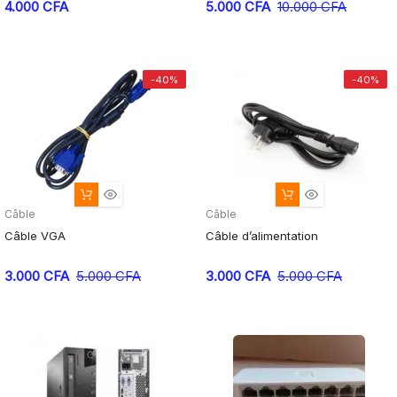
Le
Le
4.000
CFA
5.000
CFA
10.000
CFA
prix
prix
initial
actuel
était :
est :
-40%
-40%
10.000 CFA.
5.000 CFA.
Câble
Câble
Câble VGA
Câble d’alimentation
Le
Le
Le
Le
3.000
CFA
5.000
CFA
3.000
CFA
5.000
CFA
prix
prix
prix
prix
initial
actuel
initial
actuel
était :
est :
était :
est :
5.000 CFA.
3.000 CFA.
5.000 CFA.
3.000 CFA.