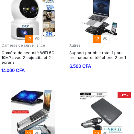
12.000 CFA.
9.000 CFA.
5.000 CFA.
3.000 CFA.
Cameras de surveillance
Autres
Caméra de sécurité WiFi 5G
Support portable rotatif pour
10MP avec 2 objectifs et 2
ordinateur et téléphone 2 en 1
écrans
6.500
CFA
14.000
CFA
-12%