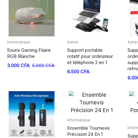
Informatique
Autres
Autre
Souris Gaming Filaire
Support portable
Supp
RGB Blanche
rotatif pour ordinateur
ordin
et téléphone 2 en 1
supp
Le
Le
3.000
CFA
5.000
CFA
refr
6.500
CFA
prix
prix
9.0
initial
actuel
était :
est :
5.000 CFA.
3.000 CFA.
Informatique
Ensemble Tournevis
Infor
Précision 24 En 1
Supp