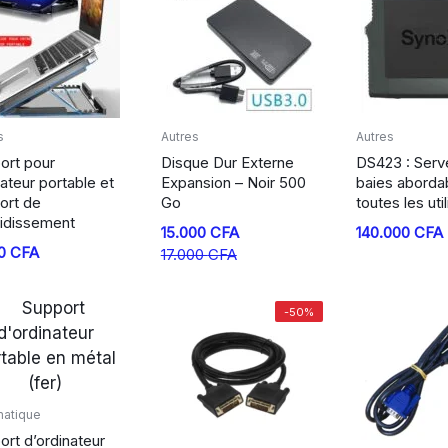
s
Autres
Autres
ort pour
Disque Dur Externe
DS423 : Serv
ateur portable et
Expansion – Noir 500
baies aborda
ort de
Go
toutes les uti
oidissement
Le
Le
15.000
CFA
140.000
CFA
00
CFA
prix
prix
17.000
CFA
initial
actuel
était :
est :
-50%
17.000 CFA.
15.000 CFA.
matique
ort d’ordinateur