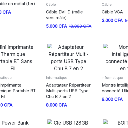
ble en métal (fer)
Câble
Câble
Câble DVI-D (mâle
Câble VGA
0
CFA
vers mâle)
Le
Le
3.000
CFA
5
Le
Le
5.000
CFA
10.000
CFA
prix
prix
prix
prix
initial
actuel
initial
actuel
était :
est :
était :
est :
5.000 CFA.
3.000 CFA.
10.000 CFA.
5.000 CFA.
matique
Informatique
Informatique
 Imprimante
Adaptateur Répartiteur
Montre intell
mique Portable BT
Multi-ports USB Type
connecté Ultr
Fil
Chu B 7 en 2
9.000
CFA
00
CFA
8.000
CFA