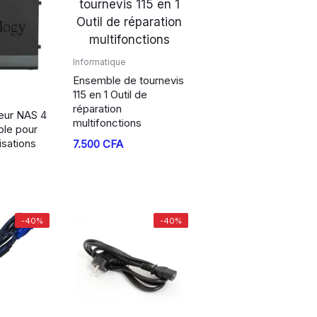
Informatique
Ensemble de tournevis
115 en 1 Outil de
réparation
eur NAS 4
multifonctions
ble pour
lisations
7.500
CFA
-40%
-40%