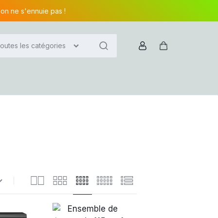
 on ne s'ennuie pas !
outes les catégories
Compte
Panier