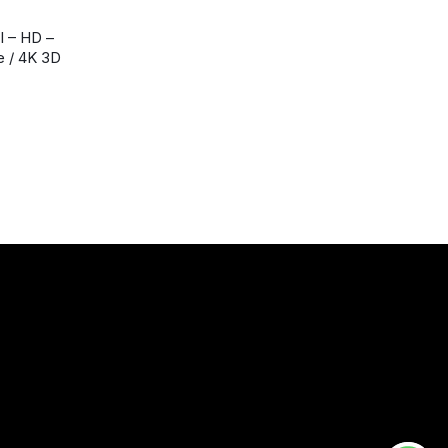
I – HD –
e / 4K 3D