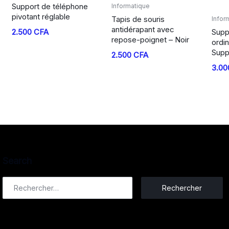
Support de téléphone
Informatique
pivotant réglable
Tapis de souris
Infor
antidérapant avec
2.500
CFA
Supp
repose-poignet – Noir
ordin
Supp
2.500
CFA
3.0
Search
Rechercher :