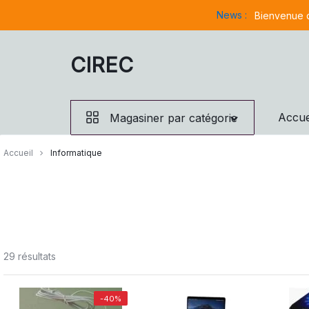
Aller
News :
Bienvenue d
à/au
contenu
CIREC
Accue
Magasiner par catégorie
Accueil
Informatique
29 résultats
-40%