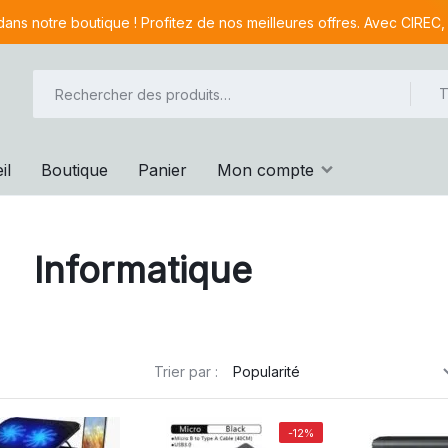
ans notre boutique ! Profitez de nos meilleures offres. Avec CIREC,
T
il
Boutique
Panier
Mon compte
Informatique
Trier par :
-12%