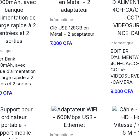
Informatique
Clé USB 128GB en
Métal + 2 adaptateur
7.000
CFA
Informatique
BOITIER
matique
D’ALIMENTA
r Bank
4CH-CA/CC
0mAh, avec
CCTV-
ue d’alimentation
VIDEOSURV
harge rapide à 2
-CAMERA
es et 2 sorties
9.000
CFA
00
CFA
Informatique