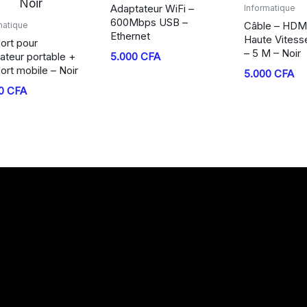
Adaptateur WiFi –
Informatique
600Mbps USB –
Câble – HDM
matique
Ethernet
Haute Vitess
ort pour
– 5 M – Noir
ateur portable +
5.000
CFA
ort mobile – Noir
5.000
CFA
00
CFA