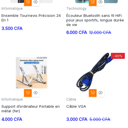
Informatique
Technology
Ensemble Tournevis Précision 24
Écouteur Bluetooth sans fil HiFi
En 1
pour jeux sportifs, longue durée
de vie
3.500
CFA
Le
Le
6.000
CFA
12.000
CFA
prix
prix
initial
actuel
était :
est :
-40%
12.000 CFA.
6.000 CFA.
Informatique
Câble
Support d’ordinateur Portable en
Câble VGA
métal (fer)
Le
Le
4.000
CFA
3.000
CFA
5.000
CFA
prix
prix