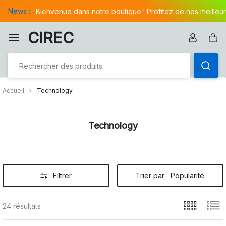
Aller
News :
Bienvenue dans notre boutique ! Profitez de nos meilleur
à/au
contenu
CIREC
Pan
Accueil
Technology
Technology
Filtrer
Trier par :
Popularité
24 résultats