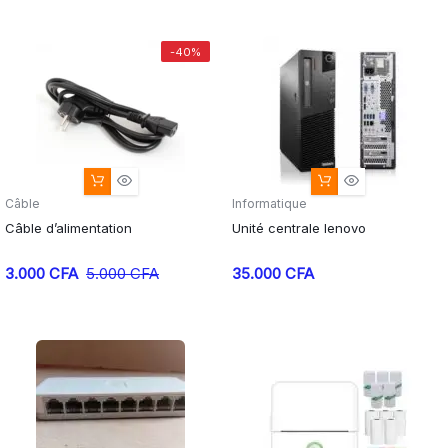
initial
actuel
était :
est :
-40%
5.000 CFA.
3.000 CFA.
Câble
Informatique
Câble d’alimentation
Unité centrale lenovo
Le
Le
3.000
CFA
5.000
CFA
35.000
CFA
prix
prix
initial
actuel
était :
est :
5.000 CFA.
3.000 CFA.