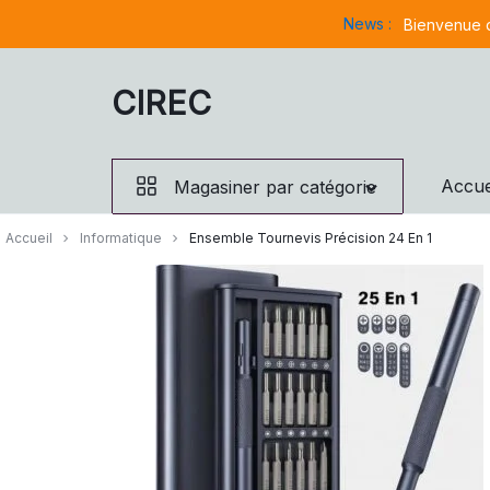
Aller
News :
Bienvenue d
à/au
contenu
CIREC
Accue
Magasiner par catégorie
Accueil
Informatique
Ensemble Tournevis Précision 24 En 1