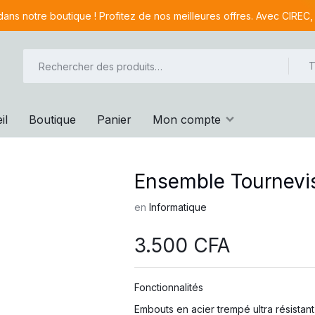
ans notre boutique ! Profitez de nos meilleures offres. Avec CIREC,
T
il
Boutique
Panier
Mon compte
Ensemble Tournevis
en
Informatique
3.500
CFA
Fonctionnalités
Embouts en acier trempé ultra résistant