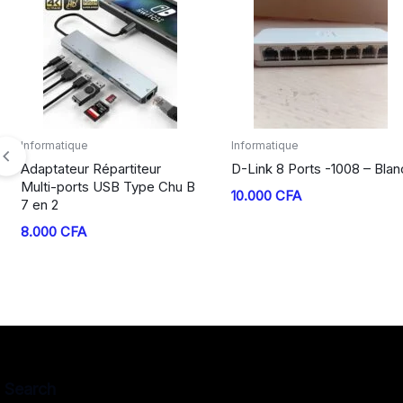
Informatique
Informatique
Adaptateur Répartiteur
D-Link 8 Ports -1008 – Blan
Multi-ports USB Type Chu B
10.000
CFA
7 en 2
8.000
CFA
Search