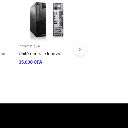
Informatique
Câble
Mbps
Unité centrale lenovo
Câble VGA
35.000
CFA
3.000
CFA
5.000
CF