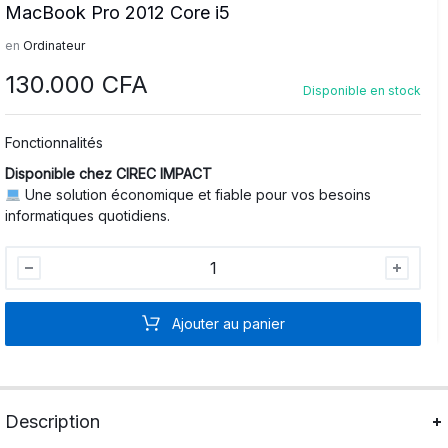
MacBook Pro 2012 Core i5
en
Ordinateur
130.000
CFA
Disponible en stock
Fonctionnalités
Disponible chez CIREC IMPACT
Une solution économique et fiable pour vos besoins
informatiques quotidiens.
MacBook
Pro
2012
Ajouter au panier
Core
i5
quantité
Description