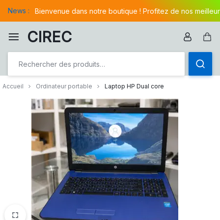
Aller
News :
Bienvenue dans notre boutique ! Profitez de nos meilleur
à/au
contenu
CIREC
Pan
Accueil
Ordinateur portable
Laptop HP Dual core