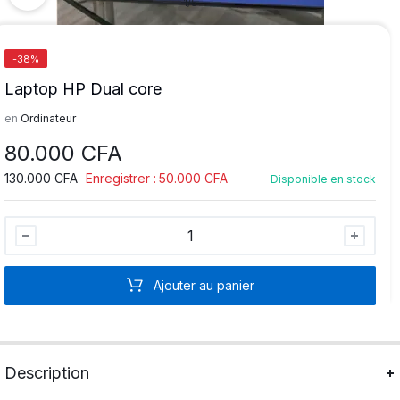
1/5
-38%
Laptop HP Dual core
en
Ordinateur
80.000
CFA
130.000
CFA
Enregistrer :
50.000
CFA
Disponible en stock
Laptop
HP
Dual
Ajouter au panier
core
quantité
Description